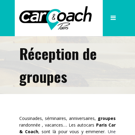
La société
Nos Cars
Réception de
Nos Cars de Tourisme
Nos petites capacités
groupes
Nos services
Nos Pick up
Nos destinations phares
Actualités
Cousinades, séminaires, anniversaires,
groupes
randonnée , vacances…. Les autocars
Paris Car
Demande de devis
& Coach
, sont là pour vous y emmener.
Une