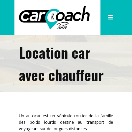
La société
Nos Cars
Location car
Nos Cars de Tourisme
Nos petites capacités
avec chauffeur
Nos services
Nos Pick up
Nos destinations phares
Actualités
Un autocar est un véhicule routier de la famille
des poids lourds destiné au transport de
Demande de devis
voyageurs sur de longues distances.