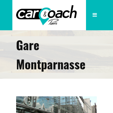
La société
Nos Cars
Gare
Nos Cars de Tourisme
Nos petites capacités
Montparnasse
Nos services
Nos Pick up
Nos destinations phares
Actualités
Demande de devis